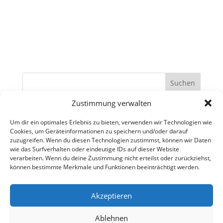
Suchen
Zustimmung verwalten
Recent Posts
Um dir ein optimales Erlebnis zu bieten, verwenden wir Technologien wie
Cookies, um Geräteinformationen zu speichern und/oder darauf
Recent Comments
zuzugreifen. Wenn du diesen Technologien zustimmst, können wir Daten
wie das Surfverhalten oder eindeutige IDs auf dieser Website
Es sind keine Kommentare vorhanden.
verarbeiten. Wenn du deine Zustimmung nicht erteilst oder zurückziehst,
können bestimmte Merkmale und Funktionen beeinträchtigt werden.
Akzeptieren
Kontakt
Impressum
Disclaimer
Datenschutzerklärung
Ablehnen
Mitglied der Aikido Föderation